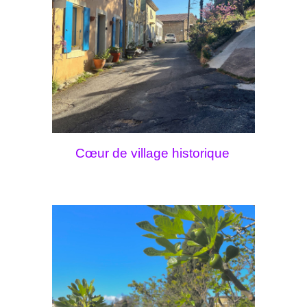
C
œ
ur de village hist
orique